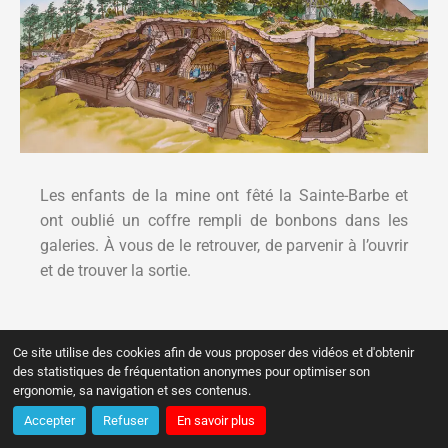
Les enfants de la mine ont fêté la Sainte-Barbe et
ont oublié un coffre rempli de bonbons dans les
galeries. À vous de le retrouver, de parvenir à l’ouvrir
et de trouver la sortie.
Formule anniversaire « chasse au
Ce site utilise des cookies afin de vous proposer des vidéos et d'obtenir
trésor » : 10€/enfant.
des statistiques de fréquentation anonymes pour optimiser son
ergonomie, sa navigation et ses contenus.
Accepter
Refuser
En savoir plus
Chasse au trésor dans les galeries de la Mine