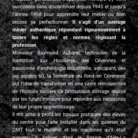
succédées sans discontinuer depuis 1945 et jusqu’à
l’année 1968 pour apprendre leur métier ou bien
encore se perfectionner.
Il s’agit d’un ouvrage
minier authentique répondant rigoureusement à
toutes les règles et normes régissant la
profession
.
Monsieur Raymond Aubaret, technicien de la
formation aux Houillères des Cévennes et
passionné d’archéologie industrielle, anticipant, dès
les années 60, la fermeture du fond en Cévennes,
eut l’idée de transformer en une vaste rétrospective
de l’histoire minière ce fantastique ouvrage réalisé
par les futurs mineurs pour répondre aux nécessités
de leur propre apprentissage.
Il mit ainsi à profit les travaux pratiques des élèves
du centre pour faire installer dans les galeries du
QMT tout le matériel et les machines qu’il était
parvenu à sauver dans le Bassin d’Alès-La